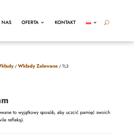
 NAS
OFERTA
KONTAKT
kłady
Wkłady Zalewane
/
/ TL3
mm
ewane to wyjątkowy sposób, aby uczcić pamięć swoich
le refleksji.