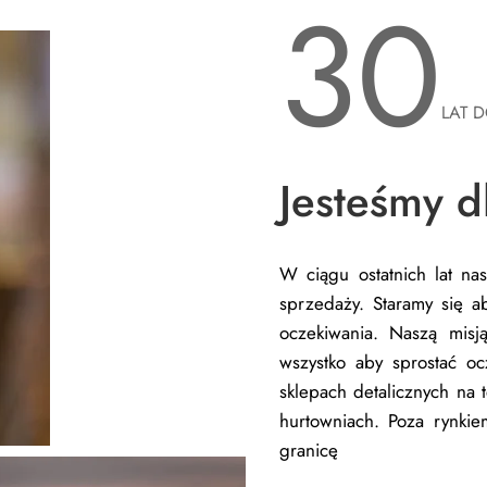
30
LAT 
Jesteśmy d
W ciągu ostatnich lat na
sprzedaży.
Staramy się ab
oczekiwania.
Naszą misją
wszystko aby sprostać o
sklepach detalicznych na 
hurtowniach. Poza rynki
granicę