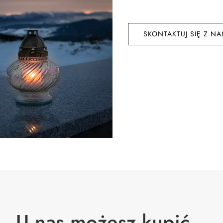
SKONTAKTUJ SIĘ Z NA
U nas możesz kupić…