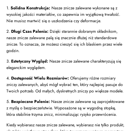
1.
Solidna Konstrukcja:
Nasze znicze zalewane wykonane są z
wysokiej jakości materiałów, co zapewnia im wyjątkową trwałość.
Nie musisz martwić się o uszkodzenia czy deformacje.
2.
Długi Czas Palenia:
Dzięki starannie dobranym składnikom,
nasze znicze zalewane palą się znacznie dłużej niż standardowe
znicze. To oznacza, że możesz cieszyć się ich blaskiem przez wiele
godzin.
3.
Estetyczny Wygląd:
Nasze znicze zalewane charakteryzują się
eleganckim wyglądem.
4.
Dostępność Wielu Rozmiarów:
Oferujemy różne rozmiary
zniczy zalewanych, abyś mógł wybrać ten, który najlepiej pasuje do
Twoich potrzeb. Od małych, dyskretnych zniczy po większe modele.
5.
Bezpieczne Palenie:
Nasze znicze zalewane są zaprojektowane
z myślą o bezpieczeństwie. Wyposażone są w wygodną stopkę,
która stabilnie trzyma znicz, minimalizując ryzyko przewrócenia.
Kiedy wybierasz nasze znicze zalewane, wybierasz nie tylko produkt,