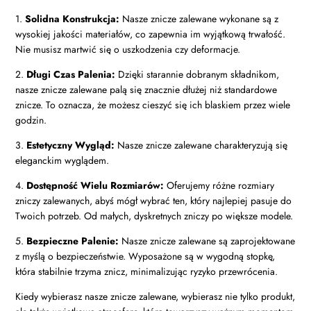
1.
Solidna Konstrukcja:
Nasze znicze zalewane wykonane są z
wysokiej jakości materiałów, co zapewnia im wyjątkową trwałość.
Nie musisz martwić się o uszkodzenia czy deformacje.
2.
Długi Czas Palenia:
Dzięki starannie dobranym składnikom,
nasze znicze zalewane palą się znacznie dłużej niż standardowe
znicze. To oznacza, że możesz cieszyć się ich blaskiem przez wiele
godzin.
3.
Estetyczny Wygląd:
Nasze znicze zalewane charakteryzują się
eleganckim wyglądem.
4.
Dostępność Wielu Rozmiarów:
Oferujemy różne rozmiary
zniczy zalewanych, abyś mógł wybrać ten, który najlepiej pasuje do
Twoich potrzeb. Od małych, dyskretnych zniczy po większe modele.
5.
Bezpieczne Palenie:
Nasze znicze zalewane są zaprojektowane
z myślą o bezpieczeństwie. Wyposażone są w wygodną stopkę,
która stabilnie trzyma znicz, minimalizując ryzyko przewrócenia.
Kiedy wybierasz nasze znicze zalewane, wybierasz nie tylko produkt,