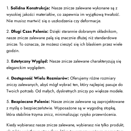
1.
Solidna Konstrukcja:
Nasze znicze zalewane wykonane są z
wysokiej jakości materiałów, co zapewnia im wyjątkową trwałość.
Nie musisz martwić się o uszkodzenia czy deformacje.
2.
Długi Czas Palenia:
Dzięki starannie dobranym składnikom,
nasze znicze zalewane palą się znacznie dłużej niż standardowe
znicze. To oznacza, że możesz cieszyć się ich blaskiem przez wiele
godzin.
3.
Estetyczny Wygląd:
Nasze znicze zalewane charakteryzują się
eleganckim wyglądem.
4.
Dostępność Wielu Rozmiarów:
Oferujemy różne rozmiary
zniczy zalewanych, abyś mógł wybrać ten, który najlepiej pasuje do
Twoich potrzeb. Od małych, dyskretnych zniczy po większe modele.
5.
Bezpieczne Palenie:
Nasze znicze zalewane są zaprojektowane
z myślą o bezpieczeństwie. Wyposażone są w wygodną stopkę,
która stabilnie trzyma znicz, minimalizując ryzyko przewrócenia.
Kiedy wybierasz nasze znicze zalewane, wybierasz nie tylko produkt,