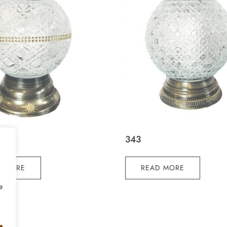
343
D MORE
READ MORE
e