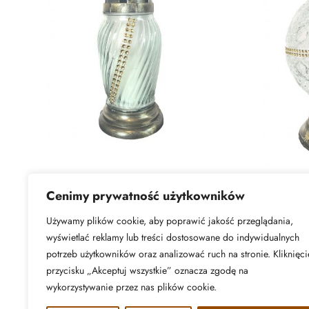
651
433
Cenimy prywatność użytkowników
Używamy plików cookie, aby poprawić jakość przeglądania,
READ MORE
REA
wyświetlać reklamy lub treści dostosowane do indywidualnych
potrzeb użytkowników oraz analizować ruch na stronie. Kliknięci
przycisku „Akceptuj wszystkie” oznacza zgodę na
wykorzystywanie przez nas plików cookie.